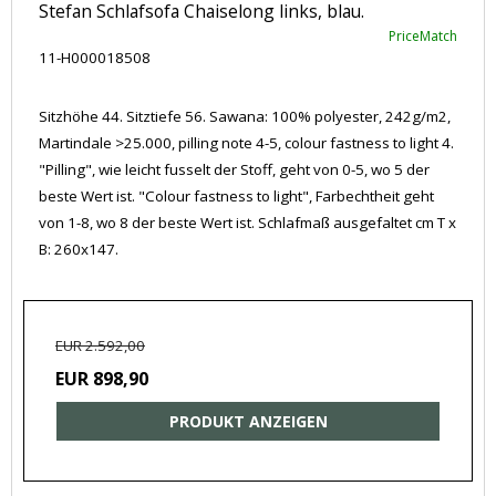
Stefan Schlafsofa Chaiselong links, blau.
PriceMatch
11-H000018508
Sitzhöhe 44. Sitztiefe 56. Sawana: 100% polyester, 242g/m2,
Martindale >25.000, pilling note 4-5, colour fastness to light 4.
"Pilling", wie leicht fusselt der Stoff, geht von 0-5, wo 5 der
beste Wert ist. "Colour fastness to light", Farbechtheit geht
von 1-8, wo 8 der beste Wert ist. Schlafmaß ausgefaltet cm T x
B: 260x147.
EUR 2.592,00
EUR 898,90
PRODUKT ANZEIGEN