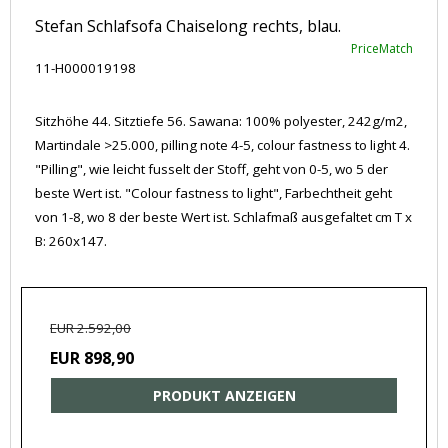
Stefan Schlafsofa Chaiselong rechts, blau.
PriceMatch
11-H000019198
Sitzhöhe 44. Sitztiefe 56. Sawana: 100% polyester, 242g/m2,
Martindale >25.000, pilling note 4-5, colour fastness to light 4.
"Pilling", wie leicht fusselt der Stoff, geht von 0-5, wo 5 der
beste Wert ist. "Colour fastness to light", Farbechtheit geht
von 1-8, wo 8 der beste Wert ist. Schlafmaß ausgefaltet cm T x
B: 260x147.
EUR 2.592,00
EUR 898,90
PRODUKT ANZEIGEN