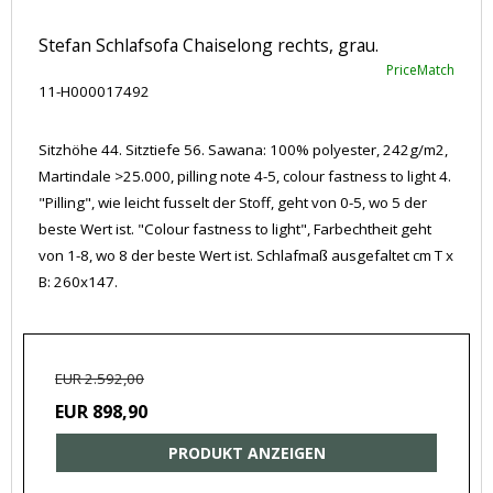
Stefan Schlafsofa Chaiselong rechts, grau.
PriceMatch
11-H000017492
Sitzhöhe 44. Sitztiefe 56. Sawana: 100% polyester, 242g/m2,
Martindale >25.000, pilling note 4-5, colour fastness to light 4.
"Pilling", wie leicht fusselt der Stoff, geht von 0-5, wo 5 der
beste Wert ist. "Colour fastness to light", Farbechtheit geht
von 1-8, wo 8 der beste Wert ist. Schlafmaß ausgefaltet cm T x
B: 260x147.
EUR 2.592,00
EUR 898,90
PRODUKT ANZEIGEN