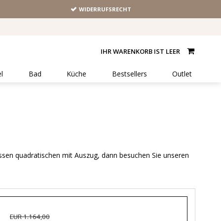
WIDERRUFSRECHT
IHR WARENKORB IST LEER
l
Bad
Küche
Bestsellers
Outlet
ossen quadratischen mit Auszug, dann besuchen Sie unseren
EUR 1.164,00