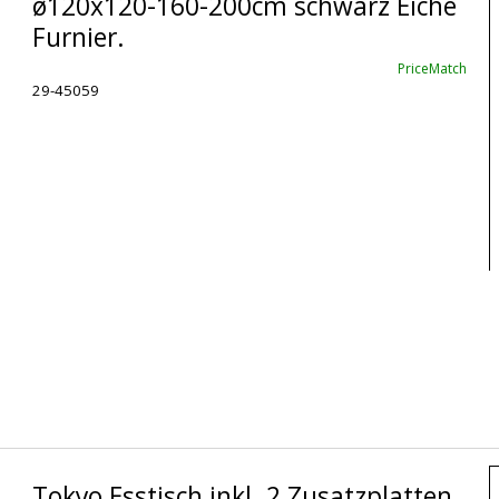
ø120x120-160-200cm schwarz Eiche
Furnier.
PriceMatch
29-45059
Tokyo Esstisch inkl. 2 Zusatzplatten