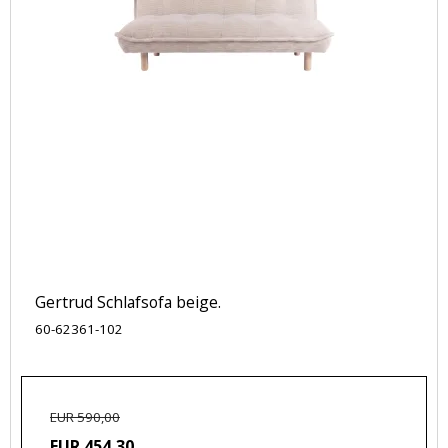
Gertrud Schlafsofa beige.
60-62361-102
EUR 590,00
EUR 454,30