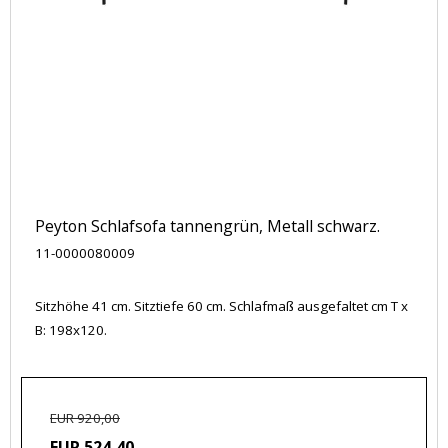
Peyton Schlafsofa tannengrün, Metall schwarz.
11-0000080009
Sitzhöhe 41 cm. Sitztiefe 60 cm. Schlafmaß ausgefaltet cm T x
B: 198x120.
EUR 920,00
EUR 524,40