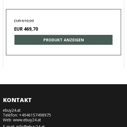
EUR 610,00
EUR 469,70
PRODUKT ANZEIGEN
KONTAKT
ebuy24.at
Telefon: +4946157498975
Web: www.ebuy24.at
E-mail
:
info@ebuy24.at