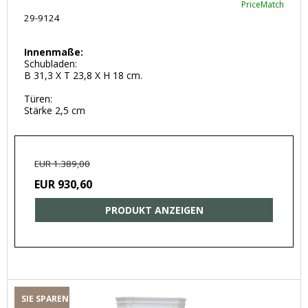
PriceMatch
29-9124
Innenmaße:
Schubladen:
B 31,3 X T 23,8 X H 18 cm.
Türen:
Stärke 2,5 cm
EUR 1.389,00
EUR 930,60
PRODUKT ANZEIGEN
SIE SPAREN