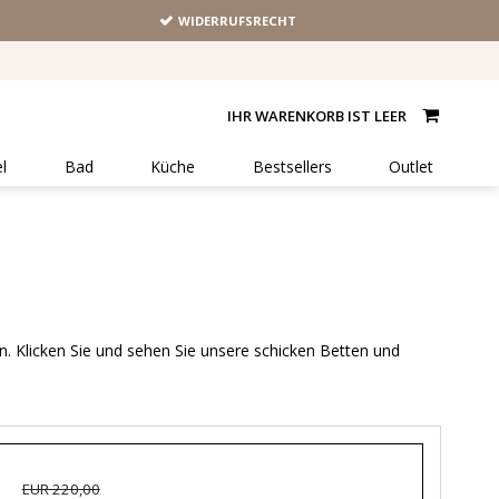
WIDERRUFSRECHT
IHR WARENKORB IST LEER
l
Bad
Küche
Bestsellers
Outlet
en. Klicken Sie und sehen Sie unsere schicken Betten und
EUR 220,00