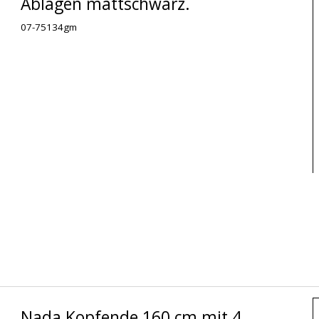
Ablagen mattschwarz.
07-75134gm
Nada Kopfende 160 cm mit 4