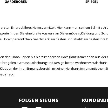
GARDEROBEN
SPIEGEL
rsten Eindruck Ihres Heimsvermittelt. Hier kann man seinem Stil mit sch
Kategorie finden Sie eine breite Auswahl an Dielenmöbeln,Kleidung und
n zu Ihrempersönlichen Geschmack am besten und strahlt am besten Ihre Per
oden der Bilbao Serien bis hin zumodernen Hochglanz Kommoden aus der 
hregalen. Gemäss Stilrichtung und Design bieten wir IhnenMetalschuhsc
Klappen der IhrenEingangsbereich mit einer Holzbank im romantischen Si
Geschmack.
FOLGEN SIE UNS
KUNDENDI