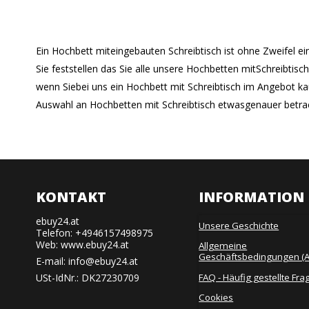
Ein Hochbett miteingebauten Schreibtisch ist ohne Zweifel e
Sie feststellen das Sie alle unsere Hochbetten mitSchreibtisc
wenn Siebei uns ein Hochbett mit Schreibtisch im Angebot k
Auswahl an Hochbetten mit Schreibtisch etwasgenauer betrac
KONTAKT
INFORMATION
ebuy24.at
Unsere Geschichte
Telefon: +4946157498975
Web: www.ebuy24.at
Allgemeine
Geschäftsbedingungen (
E-mail
:
info@ebuy24.at
FAQ - Häufig gestellte Fra
USt-IdNr.: DK27230709
Cookies