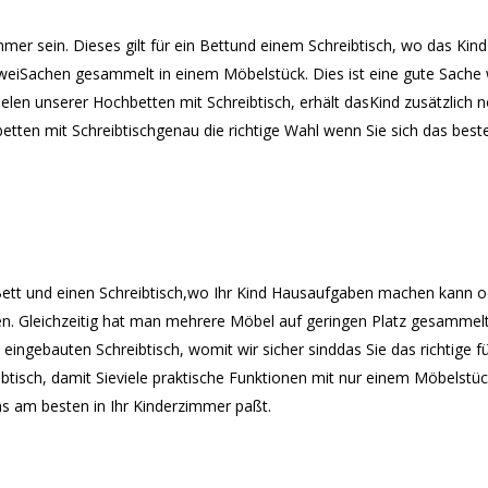
mmer sein. Dieses gilt für ein Bettund einem Schreibtisch, wo das 
zweiSachen gesammelt in einem Möbelstück. Dies ist eine gute Sache 
elen unserer Hochbetten mit Schreibtisch, erhält dasKind zusätzlich
ten mit Schreibtischgenau die richtige Wahl wenn Sie sich das beste 
 Bett und einen Schreibtisch,wo Ihr Kind Hausaufgaben machen kann od
n. Gleichzeitig hat man mehrere Möbel auf geringen Platz gesammelt
ingebauten Schreibtisch, womit wir sicher sinddas Sie das richtige f
isch, damit Sieviele praktische Funktionen mit nur einem Möbelstück
s am besten in Ihr Kinderzimmer paßt.